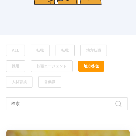
ALL
転職
転職
地方転職
採用
転職エージェント
地方移住
人材育成
営業職