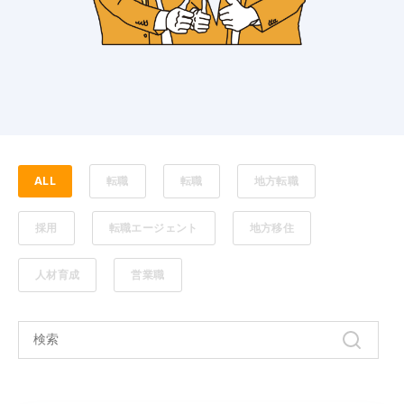
ALL
転職
転職
地方転職
採用
転職エージェント
地方移住
人材育成
営業職